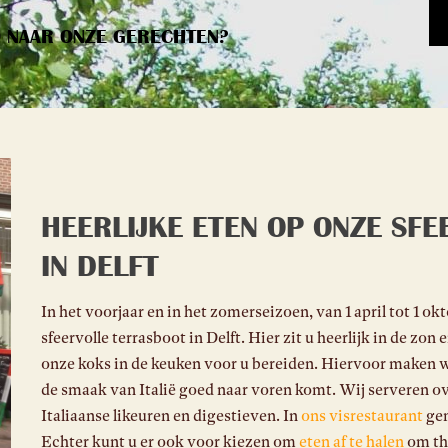
D NAAR ONZE GERECHTEN?
HEERLIJKE ETEN OP ONZE SF
IN DELFT
In het voorjaar en in het zomerseizoen, van 1 april tot 1 o
sfeervolle terrasboot in Delft. Hier zit u heerlijk in de zon
onze koks in de keuken voor u bereiden. Hiervoor maken 
de smaak van Italië goed naar voren komt. Wij serveren over
Italiaanse likeuren en digestieven. In
ons visrestaurant
gen
Echter kunt u er ook voor kiezen om
eten af te halen
om thu